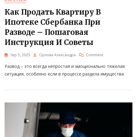
И ИПОТЕКА
Как Продать Квартиру В
Ипотеке Сбербанка При
Разводе – Пошаговая
Инструкция И Советы
On
Sep 5, 2025
Орлова Александра
Comment
Как
Развод – это всегда непростая и эмоционально тяжелая
Продать
Квартиру
ситуация, особенно если в процессе раздела имущества
В
Ипотеке
Сбербанка
При
Разводе
–
Пошаговая
Инструкция
И
Советы