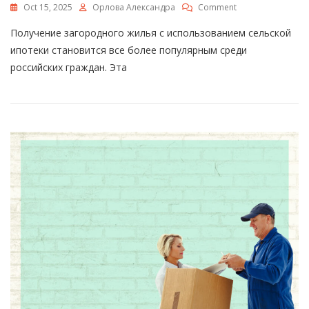
On
Oct 15, 2025
Орлова Александра
Comment
Как
Получение загородного жилья с использованием сельской
Рассчитать
Сельскую
ипотеки становится все более популярным среди
Ипотеку
российских граждан. Эта
–
Пошаговое
Руководство
И
Советы