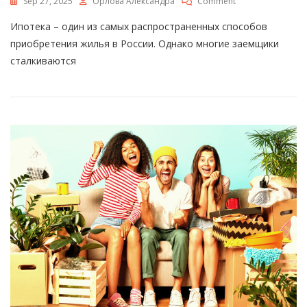
On
Sep 27, 2025
Орлова Александра
Comment
Как
Ипотека – один из самых распространенных способов
Правильно
Выплачивать
приобретения жилья в России. Однако многие заемщики
Ипотеку
сталкиваются
Досрочно
В
Сбербанке
–
Полное
Руководство
И
Советы