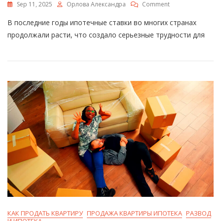
On
Sep 11, 2025
Орлова Александра
Comment
Когда
В последние годы ипотечные ставки во многих странах
Ожидается
Снижение
продолжали расти, что создало серьезные трудности для
Ставки
По
Ипотеке
–
Прогнозы
И
Рекомендации
Для
Заемщиков
КАК ПРОДАТЬ КВАРТИРУ
ПРОДАЖА КВАРТИРЫ ИПОТЕКА
РАЗВОД