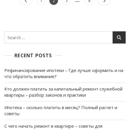
Page
Page
Page
Page
1
2
3
8
Ремонте
navigation
–
Все
Что
Нужно
Знать
Search
for:
RECENT POSTS
Рефинансирование ипотеки – Где лучше оформить и на
что обратить внимание?
Кто должен платить за капитальный ремонт служебной
квартиры – разбор законов и практики
Ипотека – сколько платить в месяц? Полный расчет и
советы
С чего начать ремонт в квартире – советы для