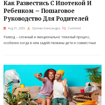
Как Развестись С Ипотекой И
Ребенком – Пошаговое
Руководство Для Родителей
On
Aug 31, 2025
Орлова Александра
Comment
Как
Развод – сложный и эмоционально тяжелый процесс,
Развестись
С
особенно когда в нем задействованы дети и совместные
Ипотекой
И
Ребенком
–
Пошаговое
Руководство
Для
Родителей