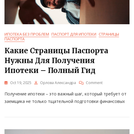
ИПОТЕКА БЕЗ ПРОБЛЕМ
ПАСПОРТ ДЛЯ ИПОТЕКИ
СТРАНИЦЫ
ПАСПОРТА
Какие Страницы Паспорта
Нужны Для Получения
Ипотеки – Полный Гид
On
Oct 19, 2025
Орлова Александра
Comment
Какие
Получение ипотеки – это важный шаг, который требует от
Страницы
Паспорта
заемщика не только тщательной подготовки финансовых
Нужны
Для
Получения
Ипотеки
–
Полный