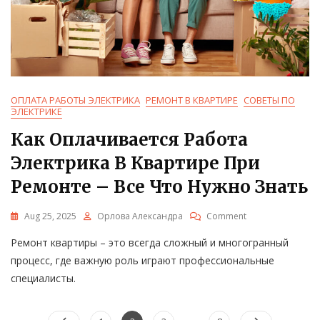
ОПЛАТА РАБОТЫ ЭЛЕКТРИКА
РЕМОНТ В КВАРТИРЕ
СОВЕТЫ ПО
ЭЛЕКТРИКЕ
Как Оплачивается Работа
Электрика В Квартире При
Ремонте – Все Что Нужно Знать
On
Aug 25, 2025
Орлова Александра
Comment
Как
Ремонт квартиры – это всегда сложный и многогранный
Оплачивается
Работа
процесс, где важную роль играют профессиональные
Электрика
специалисты.
В
Квартире
При
Posts
…