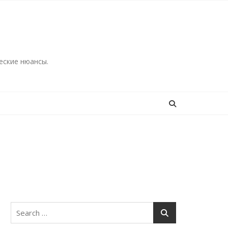
еские нюансы.
Search
for: