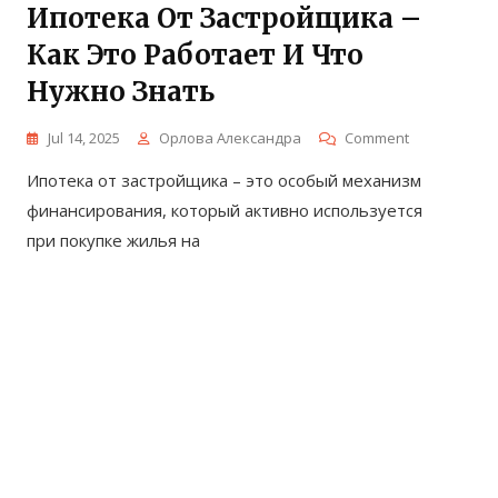
Ипотека От Застройщика –
Как Это Работает И Что
Нужно Знать
On
Jul 14, 2025
Орлова Александра
Comment
Ипотека
Ипотека от застройщика – это особый механизм
От
Застройщик
финансирования, который активно используется
–
при покупке жилья на
Как
Это
Работает
И
Что
Нужно
Знать