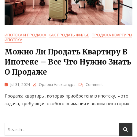
ИПОТЕКА И ПРОДАЖА
КАК ПРОДАТЬ ЖИЛЬЕ
ПРОДАЖА КВАРТИРЫ
ИПОТЕКА
Можно Ли Продать Квартиру В
Ипотеке – Все Что Нужно Знать
О Продаже
On
Jul 31, 2024
Орлова Александра
Comment
Можно
Продажа квартиры, которая приобретена в ипотеку, – это
Ли
Продать
задача, требующая особого внимания и знания некоторых
Квартиру
В
Ипотеке
–
Search
Все
for:
Что