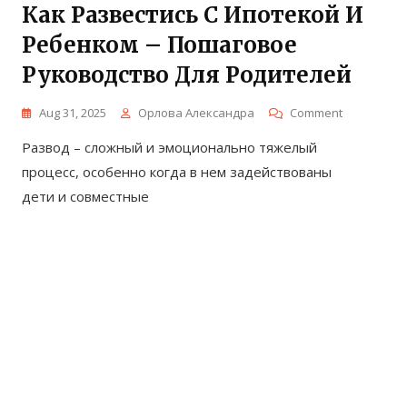
Как Развестись С Ипотекой И
Ребенком – Пошаговое
Руководство Для Родителей
On
Aug 31, 2025
Орлова Александра
Comment
Как
Развод – сложный и эмоционально тяжелый
Развестис
С
процесс, особенно когда в нем задействованы
Ипотекой
дети и совместные
И
Ребенком
–
Пошагово
Руководст
Для
Родителей