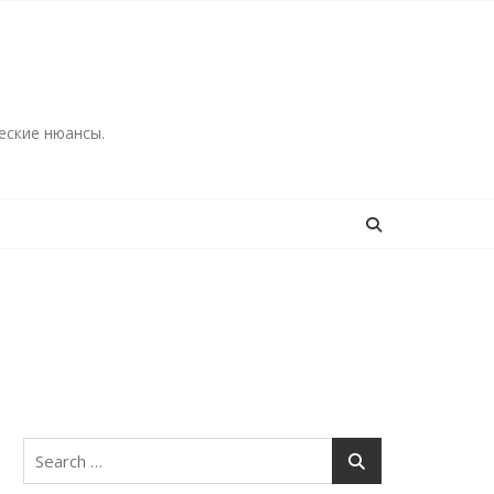
еские нюансы.
Search
for: