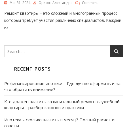
On
Mar 31, 2024
Орлова Александра
Comment
Кто
Ремонт квартиры – это сложный и многогранный процесс,
Делает
Ремонт
который требует участия различных специалистов. Каждый
В
из
Квартире?
Узнайте
Названия
Специалистов
Search
И
for:
Их
Роли
RECENT POSTS
Рефинансирование ипотеки – Где лучше оформить и на
что обратить внимание?
Кто должен платить за капитальный ремонт служебной
квартиры – разбор законов и практики
Ипотека – сколько платить в месяц? Полный расчет и
советы