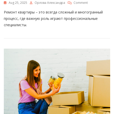
On
Aug 25, 2025
Орлова Александра
Comment
Как
Ремонт квартиры – это всегда сложный и многогранный
Оплачивается
Работа
процесс, где важную роль играют профессиональные
Электрика
специалисты.
В
Квартире
При
Ремонте
–
Все
Что
Нужно
Знать