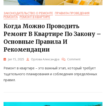
ЗАКОНОДАТЕЛЬСТВО О РЕМОНТЕ
ПРАВИЛА ПРОВЕДЕНИЯ
РЕМОНТА
РЕМОНТ В КВАРТИРЕ
Когда Можно Проводить
Ремонт В Квартире По Закону –
Основные Правила И
Рекомендации
On
Jan 15, 2025
Орлова Александра
Comment
Когда
Ремонт в квартире – это важный этап, который требует
Можно
Проводить
тщательного планирования и соблюдения определённых
Ремонт
правил.
В
Квартире
По
Закону
–
Основные