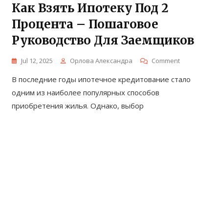
Как Взять Ипотеку Под 2
Процента – Пошаговое
Руководство Для Заемщиков
On
Jul 12, 2025
Орлова Александра
Comment
Как
В последние годы ипотечное кредитование стало
Взять
Ипотеку
одним из наиболее популярных способов
Под
приобретения жилья. Однако, выбор
2
Процента
–
Пошаговое
Руководств
Для
Заемщиков