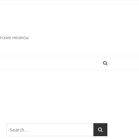
еские нюансы.
Search
for: