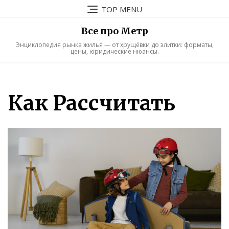
Skip
TOP MENU
to
content
Все про Метр
Энциклопедия рынка жилья — от хрущёвки до элитки: форматы,
цены, юридические нюансы.
Как Рассчитать