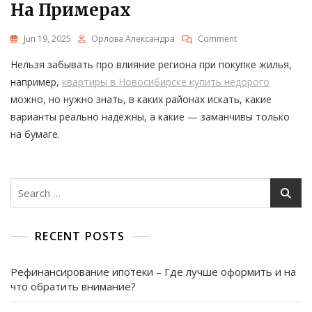
На Примерах
On
Jun 19, 2025
Орлова Александра
Comment
Можно
Нельзя забывать про влияние региона при покупке жилья,
Ли
Купить
например,
квартиры в Новосибирске купить недорого
Квартиру
можно, но нужно знать, в каких районах искать, какие
Недорого
варианты реально надёжны, а какие — заманчивы только
И
Без
на бумаге.
Подвоха:
Разбор
На
Примерах
Search
for:
RECENT POSTS
Рефинансирование ипотеки – Где лучше оформить и на
что обратить внимание?