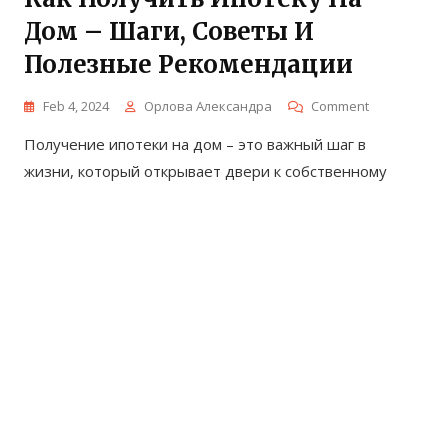
Дом – Шаги, Советы И
Полезные Рекомендации
On
Feb 4, 2024
Орлова Александра
Comment
Как
Получение ипотеки на дом – это важный шаг в
Получить
Ипотеку
жизни, который открывает двери к собственному
На
Дом
–
Шаги,
Советы
И
Полезные
Рекомендац