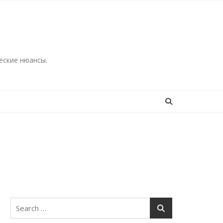
еские нюансы.
Search
for: