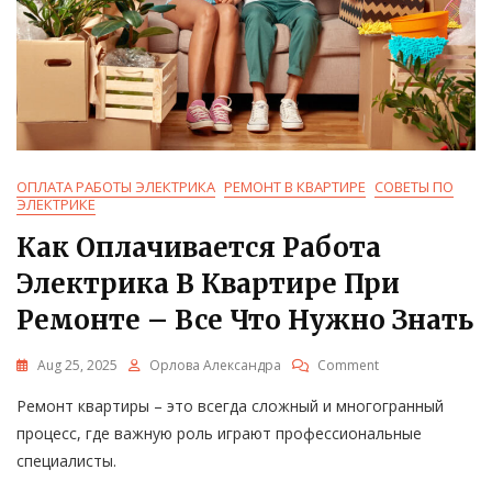
ОПЛАТА РАБОТЫ ЭЛЕКТРИКА
РЕМОНТ В КВАРТИРЕ
СОВЕТЫ ПО
ЭЛЕКТРИКЕ
Как Оплачивается Работа
Электрика В Квартире При
Ремонте – Все Что Нужно Знать
On
Aug 25, 2025
Орлова Александра
Comment
Как
Ремонт квартиры – это всегда сложный и многогранный
Оплачивается
Работа
процесс, где важную роль играют профессиональные
Электрика
специалисты.
В
Квартире