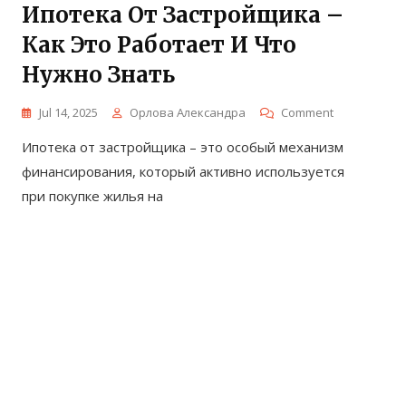
Ипотека От Застройщика –
Как Это Работает И Что
Нужно Знать
On
Jul 14, 2025
Орлова Александра
Comment
Ипотека
Ипотека от застройщика – это особый механизм
От
Застройщик
финансирования, который активно используется
–
при покупке жилья на
Как
Это
Работает
И
Что
Нужно
Знать