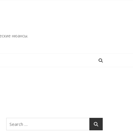
еские нюансы.
Search
for: