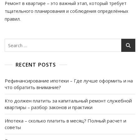
Ремонт в квартире – это важный этап, который требует
Можно
Проводить
тщательного планирования и соблюдения определённых
Ремонт
правил.
В
Квартире
По
Закону
Search
–
for:
Основные
Правила
И
RECENT POSTS
Рекомендации
Рефинансирование ипотеки – Где лучше оформить и на
что обратить внимание?
Кто должен платить за капитальный ремонт служебной
квартиры – разбор законов и практики
Ипотека – сколько платить в месяц? Полный расчет и
советы