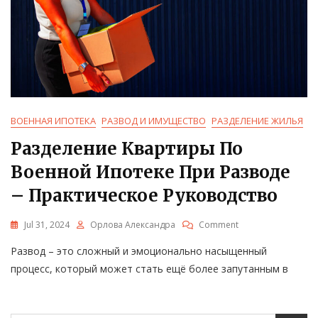
ВОЕННАЯ ИПОТЕКА
РАЗВОД И ИМУЩЕСТВО
РАЗДЕЛЕНИЕ ЖИЛЬЯ
Разделение Квартиры По
Военной Ипотеке При Разводе
– Практическое Руководство
On
Jul 31, 2024
Орлова Александра
Comment
Разделение
Развод – это сложный и эмоционально насыщенный
Квартиры
По
процесс, который может стать ещё более запутанным в
Военной
Ипотеке
При