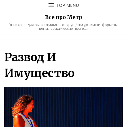
Skip
TOP MENU
to
content
Все про Метр
Энциклопедия рынка жилья — от хрущёвки до элитки: форматы,
цены, юридические нюансы.
Развод И
Имущество