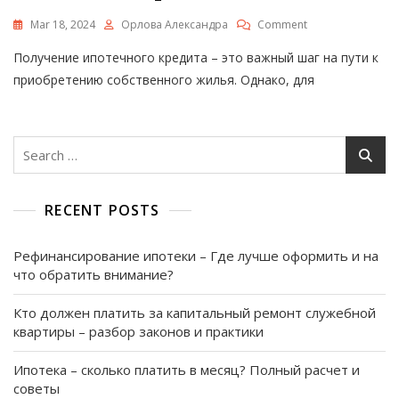
On
Mar 18, 2024
Орлова Александра
Comment
Как
Получение ипотечного кредита – это важный шаг на пути к
Накопить
На
приобретению собственного жилья. Однако, для
Первоначальны
Взнос
По
Ипотеке
Search
С
for:
Небольшой
Зарплатой
RECENT POSTS
–
Эффективные
Советы
Рефинансирование ипотеки – Где лучше оформить и на
И
что обратить внимание?
Стратегии
Кто должен платить за капитальный ремонт служебной
квартиры – разбор законов и практики
Ипотека – сколько платить в месяц? Полный расчет и
советы